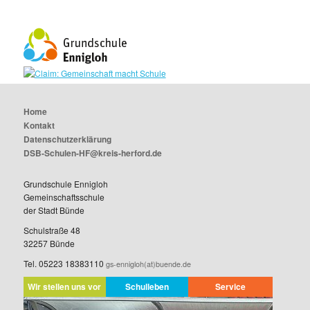
Home
Kontakt
Datenschutzerklärung
DSB-Schulen-HF@kreis-herford.de
Grundschule Ennigloh
Gemeinschaftsschule
der Stadt Bünde
Schulstraße 48
32257 Bünde
Tel. 05223 18383110
gs-ennigloh(at)buende.de
Wir stellen uns vor
Schulleben
Service