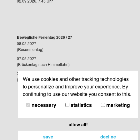
02.09.2026, 7.45 Uhr
Bewegliche Ferientag 2026 / 27
08.02.2027
(Rosenmontag)
07.05.2027
(Brückentag nach Himmelfahrt)
28.05.2027
We use cookies and other tracking technologies
(Brückentag nach Fronleichnam)
to personalize and improve your experience. By
continuing to use our website you consent to this.
necessary
statistics
marketing
allow all!
save
decline